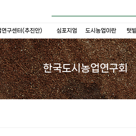
연구센터(추진안)
심포지엄
도시농업이란
텃밭
한국도시농업연구회