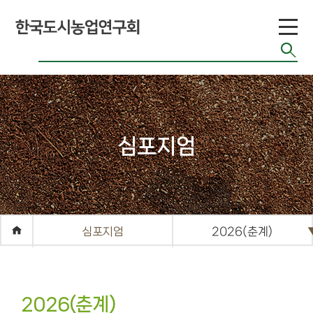
도시농업 유형
공기정화식물
도시농업 연구
현황
도시농업 법령
반려식물
도시농업 기술
치유농업
현황
관련 사이트
커
심포지엄
뮤
니
티
공지게시판
심포지엄
2026(춘계)
도시농업 관련
단체 자료
기타자료실
2026(춘계)
FAQ