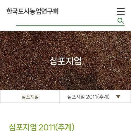
도시농업 유형
공기정화식물
도시농업 연구
현황
도시농업 법령
반려식물
도시농업 기술
치유농업
현황
관련 사이트
커
심포지엄
뮤
니
티
공지게시판
심포지엄
심포지엄 2011(추계)
도시농업 관련
단체 자료
기타자료실
심포지엄 2011(추계)
FAQ