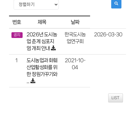
번호
제목
날짜
2026년 도시농
2026-03-30
한국도시농
공지
업 춘계 심포지
업연구회
엄 개최 안내
도시농업과 화훼
2021-10-
1
산업활성화를 위
04
한 정원가꾸기와
...
LIST