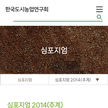
도시농업 유형
공기정화식물
도시농업 연구
현황
도시농업 법령
반려식물
도시농업 기술
치유농업
현황
관련 사이트
커
심포지엄
뮤
니
티
공지게시판
심포지엄
심포지엄 2014(추계)
도시농업 관련
단체 자료
기타자료실
심포지엄 2014(추계)
FAQ