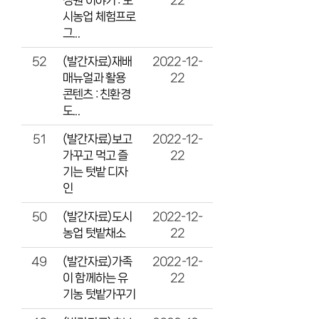
22
시농업 체험프로
그...
(발간자료)재배
2022-12-
52
매뉴얼과 활용
22
콘텐츠 : 친환경
도...
(발간자료)보고
2022-12-
51
가꾸고 먹고 즐
22
기는 텃밭 디자
인
(발간자료)도시
2022-12-
50
농업 텃밭채소
22
(발간자료)가족
2022-12-
49
이 함께하는 유
22
기농 텃밭가꾸기