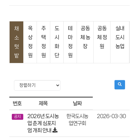
옥
주
도
테
공동
공동
실내
채
상
택
시
마
체 농
체 정
도시
소
정
정
화
정
장
원
농업
텃
원
원
단
원
밭
번호
제목
날짜
2026년 도시농
2026-03-30
한국도시농
공지
업 춘계 심포지
업연구회
엄 개최 안내