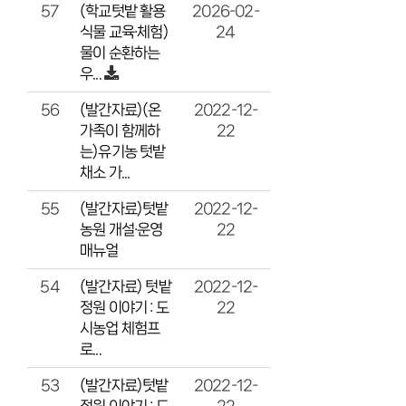
(학교텃밭 활용
2026-02-
57
식물 교육·체험)
24
물이 순환하는
우...
(발간자료)(온
2022-12-
56
가족이 함께하
22
는)유기농 텃밭
채소 가...
(발간자료)텃밭
2022-12-
55
농원 개설·운영
22
매뉴얼
(발간자료) 텃밭
2022-12-
54
정원 이야기 : 도
22
시농업 체험프
로...
(발간자료)텃밭
2022-12-
53
정원 이야기 : 도