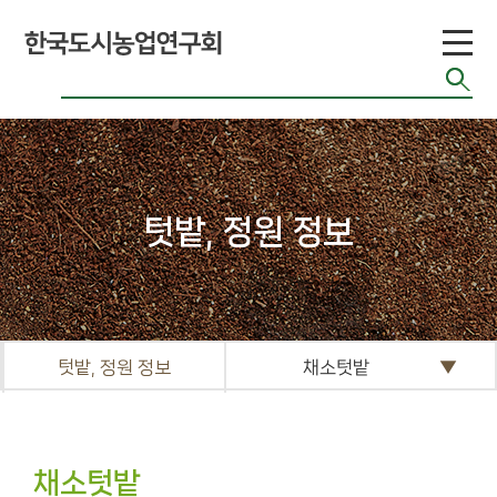
티
공지게시판
도시농업 관련단
체 자료
기타자료실
텃밭, 정원 정보
FAQ
텃밭, 정원 정보
채소텃밭
채소텃밭