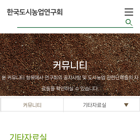
황
관련 사이트
커
뮤
니
커뮤니티
티
본 커뮤니티 항목에서 연구회의 공지사항 및 도시농업 관련단체들의 자
공지게시판
료들을 확인하실 수 있습니다.
도시농업 관련단
체 자료
커뮤니티
기타자료실
기타자료실
FAQ
기타자료실