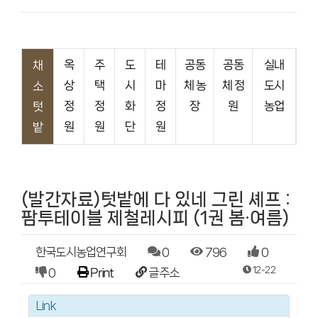
옥
주
도
테
공동
공동
실내
채
상
택
시
마
체 농
체 정
도시
소
정
정
화
정
장
원
농업
텃
원
원
단
원
밭
(발간자료)텃밭에 다 있네 그린 셰프 :
팜투테이블 제철레시피 (1권 봄·여름)
한국도시농업연구회
0
796
0
12-22
0
Print
글주소
Link