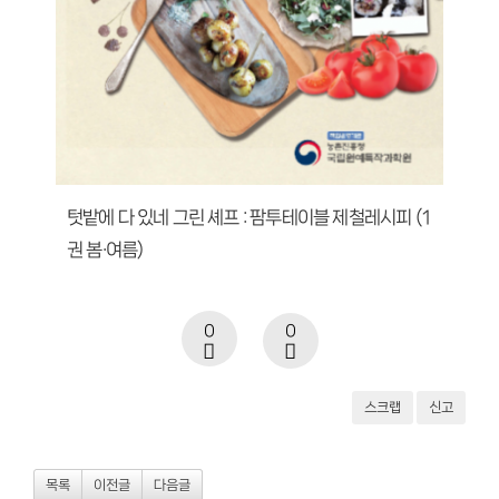
텃밭에 다 있네 그린 셰프 : 팜투테이블 제철레시피 (1
권 봄·여름)
0
0
스크랩
신고
목록
이전글
다음글