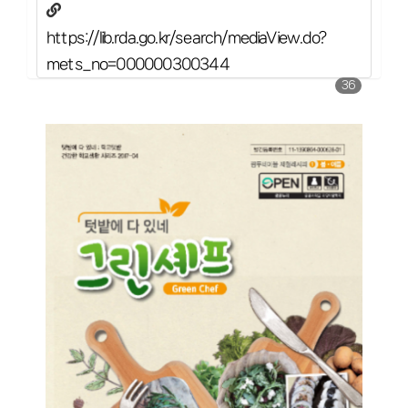
https://lib.rda.go.kr/search/mediaView.do?
mets_no=000000300344
36