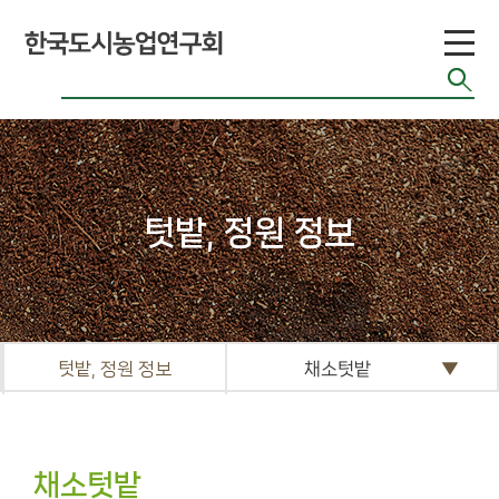
니
티
공지게시판
도시농업 관련단
체 자료
기타자료실
텃밭, 정원 정보
FAQ
텃밭, 정원 정보
채소텃밭
채소텃밭