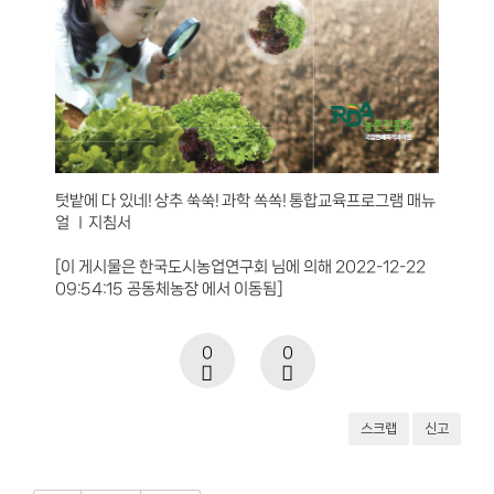
텃밭에 다 있네! 상추 쑥쑥! 과학 쏙쏙! 통합교육프로그램 매뉴
얼 Ⅰ지침서
[이 게시물은 한국도시농업연구회 님에 의해 2022-12-22
09:54:15 공동체농장 에서 이동됨]
0
0
스크랩
신고