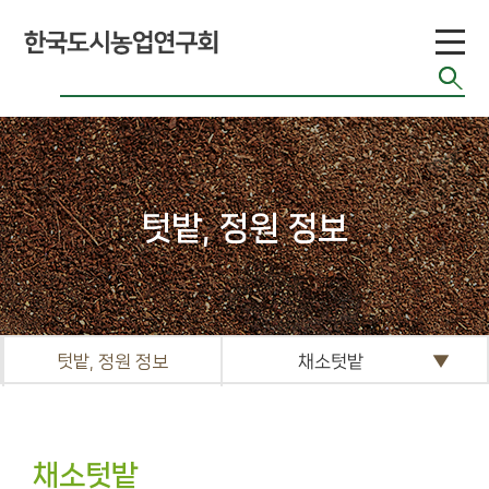
니
티
공지게시판
도시농업 관련단
체 자료
기타자료실
텃밭, 정원 정보
FAQ
텃밭, 정원 정보
채소텃밭
채소텃밭