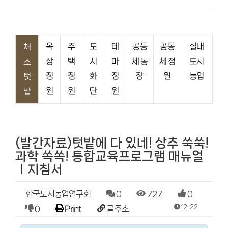
옥
주
도
테
공동
공동
실내
채
상
택
시
마
체 농
체 정
도시
소
정
정
화
정
장
원
농업
텃
원
원
단
원
밭
(발간자료)텃밭에 다 있네! 상추 쑥쑥!
과학 쏙쏙! 통합교육프로그램 매뉴얼
Ⅰ지침서
한국도시농업연구회
0
727
0
12-22
0
Print
글주소