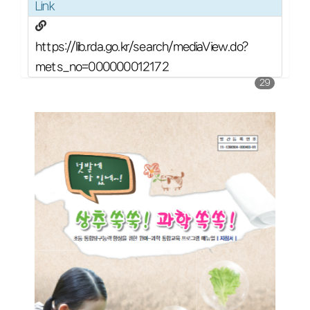
Link
https://lib.rda.go.kr/search/mediaView.do?
mets_no=000000012172
29