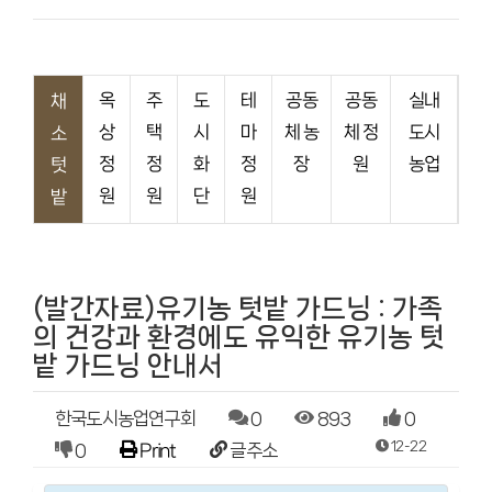
옥
주
도
테
공동
공동
실내
채
상
택
시
마
체 농
체 정
도시
소
정
정
화
정
장
원
농업
텃
원
원
단
원
밭
(발간자료)유기농 텃밭 가드닝 : 가족
의 건강과 환경에도 유익한 유기농 텃
밭 가드닝 안내서
한국도시농업연구회
0
893
0
12-22
0
Print
글주소