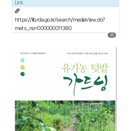
Link
https://lib.rda.go.kr/search/mediaView.do?
mets_no=000000011380
45