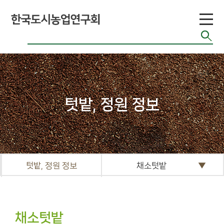
뮤
니
티
공지게시판
도시농업 관련단
체 자료
텃밭, 정원 정보
기타자료실
FAQ
텃밭, 정원 정보
채소텃밭
채소텃밭