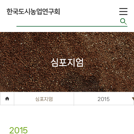
도시농업 유형
공기정화식물
도시농업 연구
현황
도시농업 법령
반려식물
도시농업 기술
치유농업
현황
관련 사이트
커
심포지엄
뮤
니
티
공지게시판
심포지엄
2015
도시농업 관련
단체 자료
기타자료실
2015
FAQ