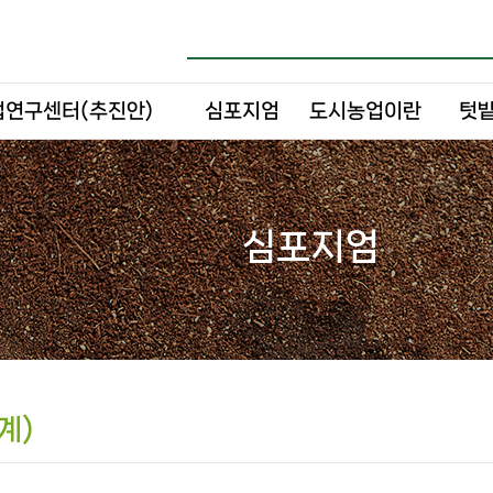
연구센터(추진안)
심포지엄
도시농업이란
텃밭
심포지엄
계)