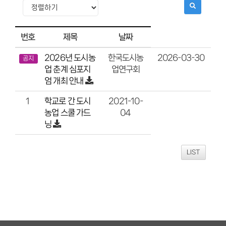
번호
제목
날짜
2026년 도시농
2026-03-30
한국도시농
공지
업 춘계 심포지
업연구회
엄 개최 안내
학교로 간 도시
2021-10-
1
농업 스쿨 가드
04
닝
LIST