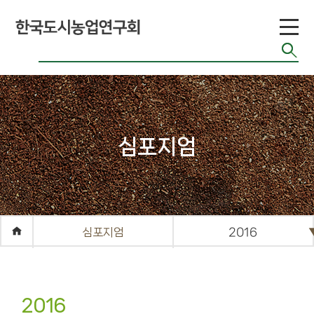
도시농업 유형
공기정화식물
도시농업 연구
현황
도시농업 법령
반려식물
도시농업 기술
치유농업
현황
관련 사이트
커
심포지엄
뮤
니
티
심포지엄
2016
공지게시판
도시농업 관련
단체 자료
기타자료실
2016