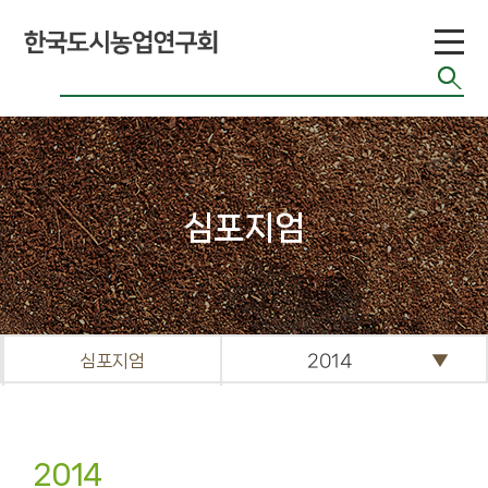
도시농업 유형
공기정화식물
도시농업 연구
현황
도시농업 법령
반려식물
도시농업 기술
치유농업
현황
관련 사이트
커
심포지엄
뮤
니
티
심포지엄
2014
공지게시판
도시농업 관련
단체 자료
기타자료실
2014