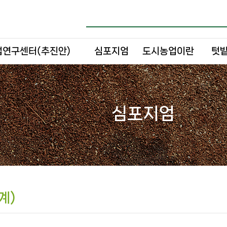
연구센터(추진안)
심포지엄
도시농업이란
텃밭
심포지엄
계)