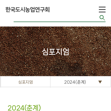
도시농업 유형
공기정화식물
도시농업 연구
현황
도시농업 법령
반려식물
도시농업 기술
치유농업
현황
관련 사이트
커
심포지엄
뮤
니
티
공지게시판
심포지엄
2024(춘계)
도시농업 관련
단체 자료
기타자료실
2024(춘계)
FAQ