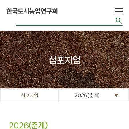
시
뮤
농
니
업
티
연
공지게시판
심포지엄
도시농업 관련단체
구
자료
기타자료실
현
FAQ
심포지엄
2026(춘계)
황
도시농업 연구현황
2026(춘계)
도시농업 기술현황