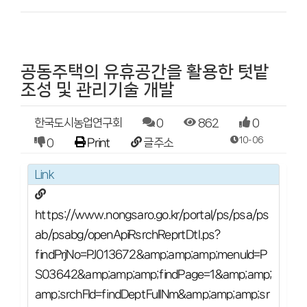
공동주택의 유휴공간을 활용한 텃밭
조성 및 관리기술 개발
한국도시농업연구회
0
862
0
10-06
0
Print
글주소
Link
https://www.nongsaro.go.kr/portal/ps/psa/ps
ab/psabg/openApiRsrchReprtDtl.ps?
findPrjNo=PJ013672&amp;amp;amp;menuId=P
S03642&amp;amp;amp;findPage=1&amp;amp;
amp;srchFld=findDeptFullNm&amp;amp;amp;sr