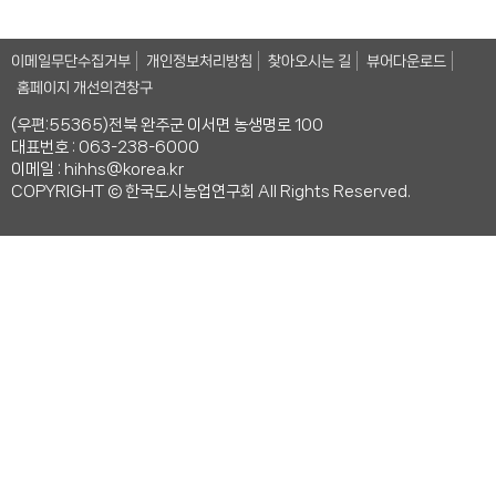
이메일무단수집거부
개인정보처리방침
찾아오시는 길
뷰어다운로드
홈페이지 개선의견창구
(우편:55365)전북 완주군 이서면 농생명로 100
대표번호 : 063-238-6000
이메일 : hihhs@korea.kr
COPYRIGHT © 한국도시농업연구회 All Rights Reserved.