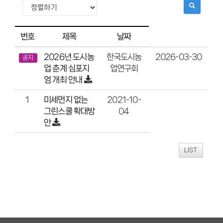
번호
제목
날짜
2026년 도시농
2026-03-30
한국도시농
공지
업 춘계 심포지
업연구회
엄 개최 안내
미세먼지 없는
2021-10-
1
그린스쿨 확대방
04
안
LIST