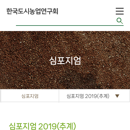
도시농업 유형
공기정화식물
도시농업 연구
현황
도시농업 법령
반려식물
도시농업 기술
치유농업
현황
관련 사이트
커
심포지엄
뮤
니
티
심포지엄
심포지엄 2019(추계)
공지게시판
도시농업 관련
단체 자료
기타자료실
심포지엄 2019(추계)