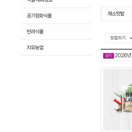
채소텃밭
공기정화식물
반려식물
치유농업
2026년
공지