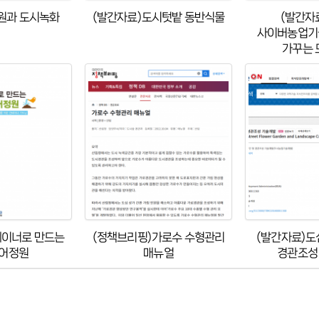
(발간자료)도시텃밭 동반식물
원과 도시녹화
(발간자료
사이버농업기
가꾸는 
테이너로 만드는
(정책브리핑)가로수 수형관리
(발간자료)도
경관조성
어정원
매뉴얼