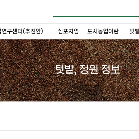
연구센터(추진안)
심포지엄
도시농업이란
텃밭
텃밭, 정원 정보