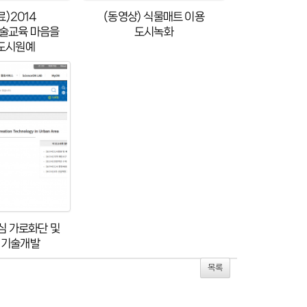
(동영상) 식물매트 이용
)2014
술교육 마음을
도시녹화
도시원예
심 가로화단 및
 기술개발
목록