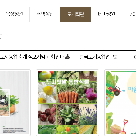
옥상정원
주택정원
테마정원
공
도시화단
 도시농업 춘계 심포지엄 개최 안내
한국도시농업연구회