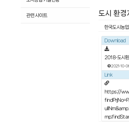
도시 환경개
관련 사이트
한국도시농업
Download
2018-도시
2021-10-0
Link
https://ww
findPrjNo
ullNm&am
mp;findSta