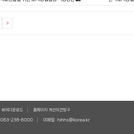
>
뷰어다운로드
홈페이지 개선의견창구
 063-238-6000
이메일 : hihhs@korea.kr