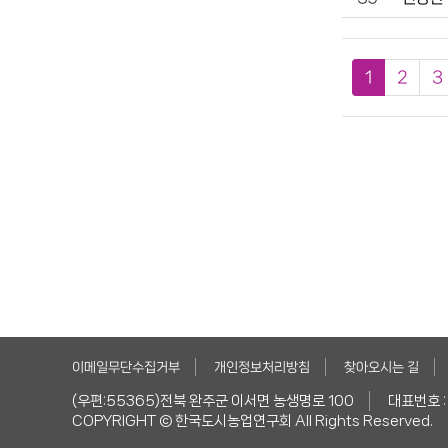
1
2
3
이메일무단수집거부
개인정보처리방침
찾아오시는 길
(우편:55365)전북 완주군 이서면 농생명로 100
대표번호 :
COPYRIGHT © 한국도시농업연구회 All Rights Reserved.