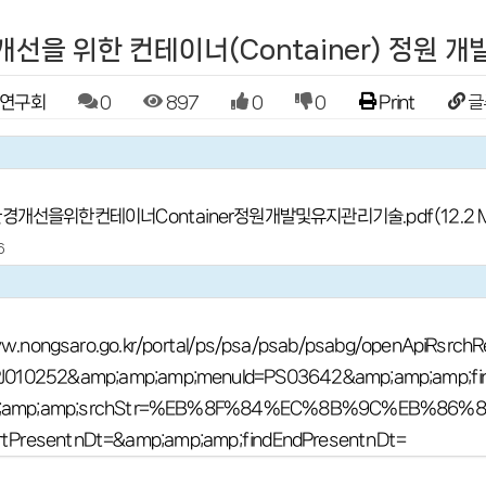
선을 위한 컨테이너(Container) 정원 개
연구회
0
897
0
0
Print
글
환경개선을위한컨테이너Container정원개발및유지관리기술.pdf(12.2 
6
w.nongsaro.go.kr/portal/ps/psa/psab/psabg/openApiRsrchRe
=PJ010252&amp;amp;amp;menuId=PS03642&amp;amp;amp;fi
p;amp;amp;srchStr=%EB%8F%84%EC%8B%9C%EB%86
rtPresentnDt=&amp;amp;amp;findEndPresentnDt=