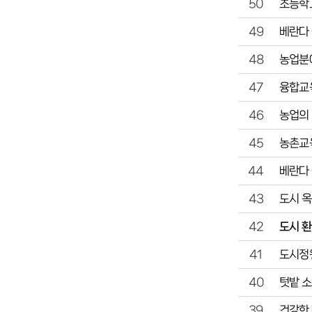
초등학교
50
베란다 
49
농업분야
48
융합교육
47
농업의 
46
농촌교육
45
베란다 
44
도시 옥
43
도시 환
42
도시정
41
텃밭 소
40
건강한
39