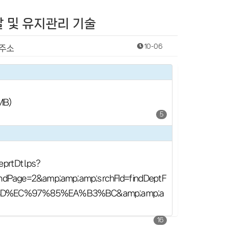
발 및 유지관리 기술
10-06
주소
MB)
5
prtDtl.ps?
ndPage=2&amp;amp;amp;srchFld=findDeptF
%8D%EC%97%85%EA%B3%BC&amp;amp;a
16