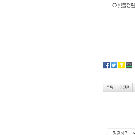
○ 빗물정원
목록
이전글