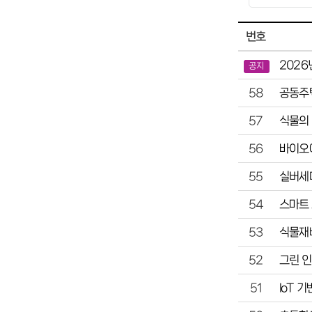
번호
2026
공지
공동주택
58
식물의 
57
바이오에
56
실버세대
55
스마트 
54
식물재
53
그린 인
52
IoT 
51