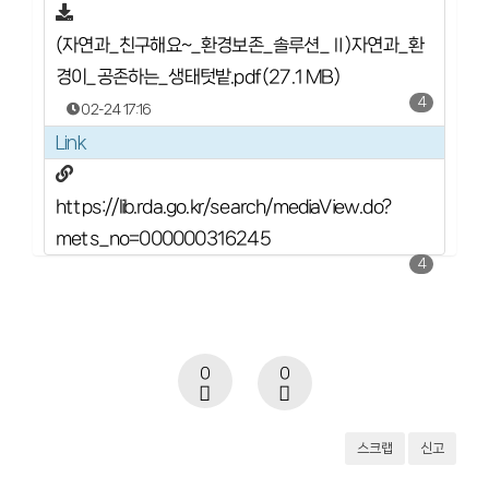
(자연과_친구해요~_환경보존_솔루션_Ⅱ)자연과_환
경이_공존하는_생태텃밭.pdf(27.1 MB)
4
02-24 17:16
Link
https://lib.rda.go.kr/search/mediaView.do?
mets_no=000000316245
4
0
0
스크랩
신고