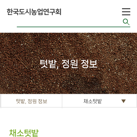
관련 사이트
커
뮤
니
텃밭, 정원 정보
티
공지게시판
도시농업 관련단
체 자료
텃밭, 정원 정보
채소텃밭
기타자료실
FAQ
채소텃밭