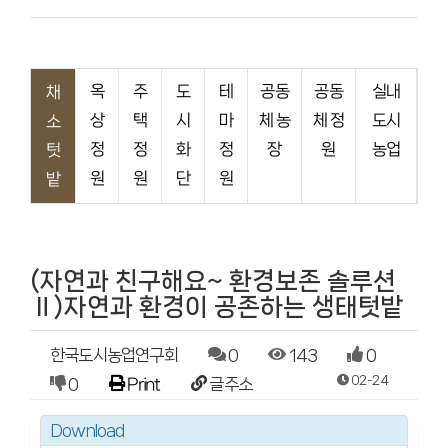
옥
주
도
테
공동
공동
실내
채
상
택
시
마
체 농
체 정
도시
소
정
정
화
정
장
원
농업
텃
원
원
단
원
밭
(자연과 친구해요~ 환경보존 솔루션
Ⅱ)자연과 환경이 공존하는 생태텃밭
한국도시농업연구회
0
143
0
02-24
0
Print
글주소
Download