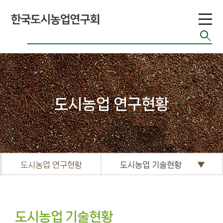
황
관련 사이트
커
뮤
니
도시농업 연구현황
티
공지게시판
도시농업 관련단
체 자료
도시농업 연구현황
도시농업 기술현황
기타자료실
FAQ
도시농업 기술현황